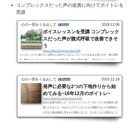
コンプレックスだった声の改善に向けてボイトレを
間を確保するのは現状難しいと感じています。そうだとしても、やり方次第で少しでも時間を
作れるのであれば、是非とも試行錯誤を重ねながらもその手法を取り入れていくつもりです。
受講
前回の失敗の原因は動機が弱かった以前独学でタスク管理に取り組んでみましたが失...
心の一部をうるおして
2016.12.06
1 Share
ボイスレッスンを受講 コンプレック
スだった声が腹式呼吸で改善できそ
う
https://ken10.jp/archives/28
コンプレックスに感じている声人には何かしらのコンプレックスがあると思います。僕も同様
で、数あるコンプレックスの内の一つが声です。昔から滑舌が悪く、声が小さくこもりがち
で、幾度か人から嘲笑されたこともあるぐらい酷い声をしています。人と話す時も、楽しんで
いるのに楽しんでいなさそうに捉えられたり、飲み会では声が通らず聞き手に迷惑をかけ、悪
意はないのにも関わらず悪い印象を与えているなと感じることもしばしば。改善に向けて声に
心の一部をうるおして
2016.12.19
3 Shares
関する書籍を何冊か読みましたが、エクササイズを指示通りにやってみてもそれが正し...
発声に必要な2つの下地作りから始
めてみる~16年12月のボイトレ~
https://ken10.jp/archives/105
先日の記事で紹介した「ボイストレーニング」のレッスンを先週末に受
講してきました。やはり１人でうにゅうにゅと模索するよりも指導頂い
た方が上達は格段に早まると実感しました。どんなことにも通ずること
ですが、まずはテクニック云々よりも基礎となるフォームを身につける
ことが、今後の成長にあたって必要不可欠となるようです。発声には2つ
のベースが必要初心者である僕は、声を出すための下地が出来ていませ