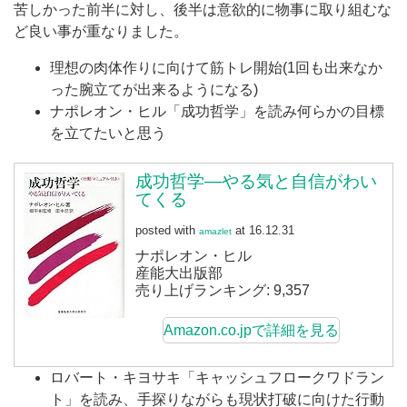
苦しかった前半に対し、後半は意欲的に物事に取り組むな
ど良い事が重なりました。
理想の肉体作りに向けて筋トレ開始(1回も出来なか
った腕立てが出来るようになる)
ナポレオン・ヒル「成功哲学」を読み何らかの目標
を立てたいと思う
成功哲学―やる気と自信がわい
てくる
posted with
at 16.12.31
amazlet
ナポレオン・ヒル
産能大出版部
売り上げランキング: 9,357
Amazon.co.jpで詳細を見る
ロバート・キヨサキ「キャッシュフロークワドラン
ト」を読み、手探りながらも現状打破に向けた行動