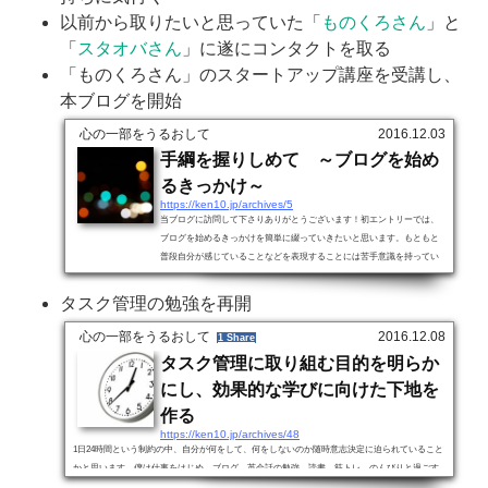
以前から取りたいと思っていた「
ものくろさん
」と
「
スタオバさん
」に遂にコンタクトを取る
「ものくろさん」のスタートアップ講座を受講し、
本ブログを開始
心の一部をうるおして
2016.12.03
手綱を握りしめて ～ブログを始め
るきっかけ～
https://ken10.jp/archives/5
当ブログに訪問して下さりありがとうございます！初エントリーでは、
ブログを始めるきっかけを簡単に綴っていきたいと思います。もともと
普段自分が感じていることなどを表現することには苦手意識を持ってい
たため、ブログを通じて考えを発信していくことは想像だにしておりま
せんでした。しかし、今回取り組んでみようと思ったのは、ブログを通
タスク管理の勉強を再開
じて自分の感じたことや考えを探る機会を設けることで、何かをやりた
いが、何をしたら良いか分からないといった「もどかしく、閉塞した現
心の一部をうるおして
2016.12.08
1 Share
状」をもがいてもがいて打破したいと思ったからです...
タスク管理に取り組む目的を明らか
にし、効果的な学びに向けた下地を
作る
https://ken10.jp/archives/48
1日24時間という制約の中、自分が何をして、何をしないのか随時意志決定に迫られていること
かと思います。僕は仕事をはじめ、ブログ、英会話の勉強、読書、筋トレ、のんびりと過ごす
こと等やること、やりたいことが山積しています。ただ現実問題それらを全てこなしていく時