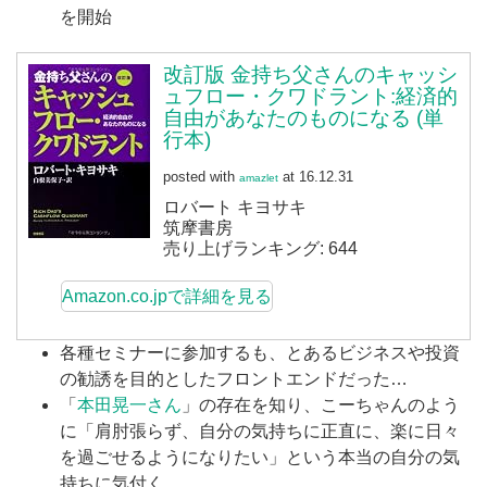
を開始
改訂版 金持ち父さんのキャッシ
ュフロー・クワドラント:経済的
自由があなたのものになる (単
行本)
posted with
at 16.12.31
amazlet
ロバート キヨサキ
筑摩書房
売り上げランキング: 644
Amazon.co.jpで詳細を見る
各種セミナーに参加するも、とあるビジネスや投資
の勧誘を目的としたフロントエンドだった…
「
本田晃一さん
」の存在を知り、こーちゃんのよう
に「肩肘張らず、自分の気持ちに正直に、楽に日々
を過ごせるようになりたい」という本当の自分の気
持ちに気付く