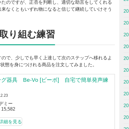
いたのですが、正否を判断し、適切な助言をしてくれる
出来なくともいずれ物になると信じて継続していけそう
2
2
取り組む練習
2
2
すので、少しでも早く上達して次のステップへ移れるよ
2
く状態を身につけれる商品を注文してみました。
2
器具 Be-Vo [ビーボ] 自宅で簡単発声練
2
2
12.23
デミー
2
5,582
2
jpで詳細を見る