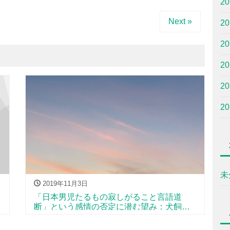
2
Next »
2
2
2
2
2
未
2019年11月3日
「日本男児たるもの寂しがること言語道
断」という感情の否定に潜む望み：犬飼タ
ーボ センターピース13