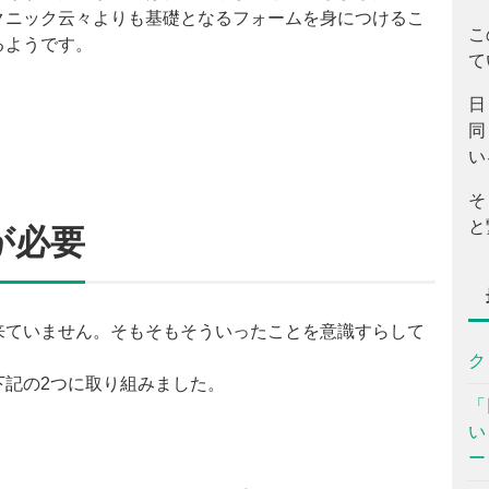
クニック云々よりも基礎となるフォームを身につけるこ
こ
るようです。
て
日
同
い
そ
と
が必要
来ていません。そもそもそういったことを意識すらして
ク
下記の2つに取り組みました。
「
い
ー