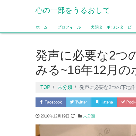
心の一部をうるおして
ホーム
プロフィール
犬飼ターボ:センターピー
発声に必要な2つ
みる~16年12月
TOP
未分類
発声に必要な2つの下地作
Facebook
Twitter
Hatena
Pock
2016年12月19日
未分類