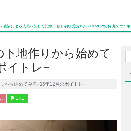
ス受講による成長を記した記事一覧と初級受講料が50％off+αの特典が付く
の下地作りから始めて
のボイトレ~
りから始めてみる~16年12月のボイトレ~
et
LINE