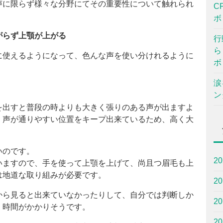
声に限らず様々な分野にてその重要性について触れられ
C
ボ
がらず上顎が上がる
行
ら
に使えるようになって、色んな声を使い分けれるように
ボ
涙
ン
を出すと普段の時よりも大きく張りのある声が出ますよ
、声が通りやすい位置をキープ出来ているため、高く大
いのです。
2
いますので、手を使って上顎を上げて、尚且つ眉毛も上
は地道な取り組みが必要です。
2
から見ると出来ていなかったりして、自分では判断しか
2
く時間がかかりそうです。
2