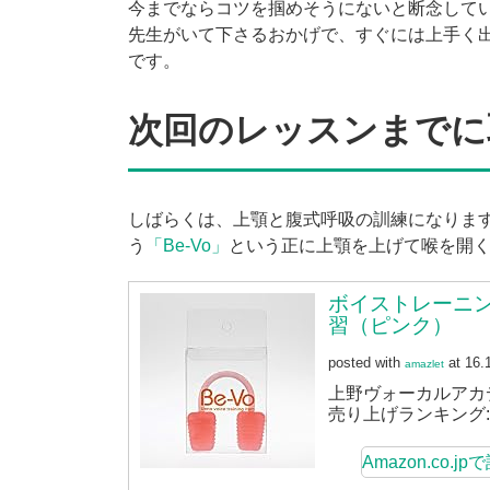
今までならコツを掴めそうにないと断念して
先生がいて下さるおかげで、すぐには上手く
です。
次回のレッスンまでに
しばらくは、上顎と腹式呼吸の訓練になりま
う
「Be-Vo」
という正に上顎を上げて喉を開
ボイストレーニング
習（ピンク）
posted with
at 16.
amazlet
上野ヴォーカルアカ
売り上げランキング: 1
Amazon.co.