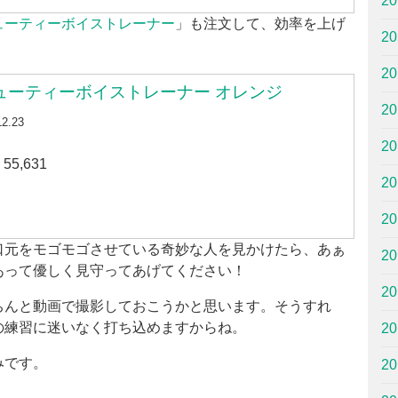
2
ューティーボイストレーナー
」も注文して、効率を上げ
2
2
ューティーボイストレーナー オレンジ
2
12.23
2
5,631
2
2
口元をモゴモゴさせている奇妙な人を見かけたら、あぁ
2
あって優しく見守ってあげてください！
2
ちんと動画で撮影しておこうかと思います。そうすれ
の練習に迷いなく打ち込めますからね。
2
みです。
2