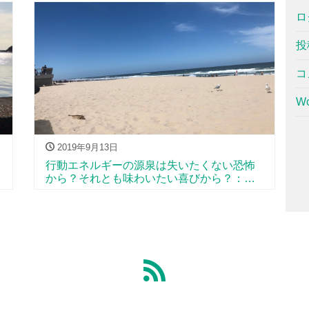
ロ
投
コ
Wo
2019年9月13日
行動エネルギーの源泉は失いたくない恐怖
から？それとも味わいたい喜びから？：犬
飼ターボ センターピース11