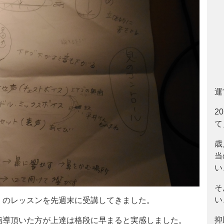
運
2
て
歳
当
い
そ
い
」のレッスンを先週末に受講してきました。
抑
指導頂いた方が上達は格段に早まると実感しました。