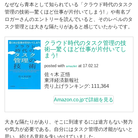
なぜなら青本として知られている「クラウド時代のタスク
管理の技術―驚くほど仕事が片付いてしまう! 」や有名ブ
ロガーさんのエントリーを読んでいると、そのレベルのタ
スク管理とは大きな隔たりがあると感じていたからです。
クラウド時代のタスク管理の技
術―驚くほど仕事が片付いてし
まう!
posted with
at 17.02.12
amazlet
佐々木 正悟
東洋経済新報社
売り上げランキング: 111,364
Amazon.co.jpで詳細を見る
大きな隔たりがあり、そこに到達するには途方もない努力
や気力が必要である。自分にはタスク管理の才能がないと
思い、続ける意欲を失いかけていました。