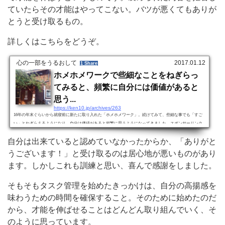
ていたらその才能はやってこない。バツが悪くてもありが
とうと受け取るもの。
詳しくはこちらをどうぞ。
心の一部をうるおして
2017.01.12
1 Share
ホメホメワークで些細なことをねぎらっ
てみると、頻繁に自分には価値があると
思う...
https://ken10.jp/archives/263
16年の年末ぐらいから就寝前に新たに取り入れた「ホメホメワーク」。続けてみて、些細な事でも「すご
い」とねぎらえるようになり、自分は価値があると頻繁に思うようになってきました。スポンサーリンク
(adsbygoogle = window.adsbygoogle || ).push({});ほめほめワークって！？本田こーちゃんの「世界一ゆる～
自分は出来ていると認めていなかったからか、「ありがと
い幸せの帝王学セルフイメージ編１」で紹介されていた「自分や人を誉めて誉めて誉めちぎる」ワークで
す。本田晃一さんについては昨年の11月に初めて知り、瞬く間にファンになりました。将来は本田晃ちゃ
うございます！」と受け取るのは居心地が悪いものがあり
んのように楽に振る舞...
ます。しかしこれも訓練と思い、喜んで感謝をしました。
そもそもタスク管理を始めたきっかけは、自分の高揚感を
味わうための時間を確保すること。そのために始めたのだ
から、才能を伸ばせることはどんどん取り組んでいく、そ
のように思っています。