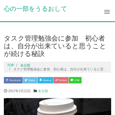
心の一部をうるおして
Me
タスク管理勉強会に参加 初心者
は、自分が出来ていると思うこと
が続ける秘訣
TOP
未分類
タスク管理勉強会に参加 初心者は、自分が出来ていると思うことが続ける秘訣
Facebook
Twitter
Hatena
Pocket
LINE
2017年2月12日
未分類