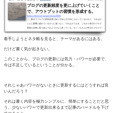
ブログの更新頻度を更に上げていくこと
で、アウトプットの習慣を形成する。
https://ken10.jp/archives/698
ここ数日でブログの更新頻度が知らず知らずの内に上がっているけれど、それはひ
とえに愛機と戯れているからに違いない。それはさておき、これから毎日のブログ
更新を目標に取り組んでみようかなと思っている。すぐっちさんが昨日のブログで
毎日の更新を目標に掲げられ、共にやろうということでお誘いがあったので受けて
みることにした。自分の性格を鑑みれば毎日の更新を目標に掲げちゃうと更新せね
着手しようとネタ帳を見ると、テーマがあるにはある。
ば、ネタを探さねばとすぐにねばねば状態に陥り苦しくなるので、本音で言うとお
断りしようかと思ってた。だけど今はちょうど更新頻度が...
だけど書く気が起きない。
このことから、ブログの更新には気力・パワーが必要で、
今は不足しているということが分かる。
それじゃあパワーがないときに更新するにはどうすれば良
いんだろう？
それは書く内容を極力シンプルに、簡単にすることだと思
う。少ないパワーで更新出来るまで記事のハードルを下げ