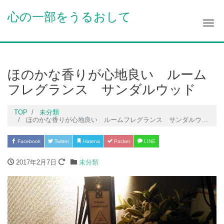
心の一部をうるおして
Me
ほのかな香りが心地良い ルーム
フレグランス サンダルウッド
TOP
未分類
ほのかな香りが心地良い ルームフレグランス サンダルウッド
Facebook
Twitter
Hatena
Pocket
LINE
2017年2月7日
未分類