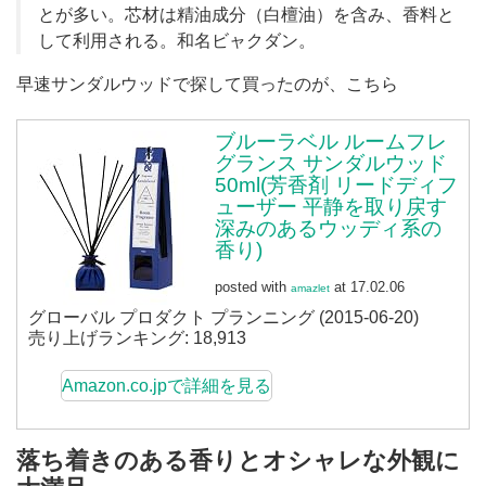
とが多い。芯材は精油成分（白檀油）を含み、香料と
して利用される。和名ビャクダン。
早速サンダルウッドで探して買ったのが、こちら
ブルーラベル ルームフレ
グランス サンダルウッド
50ml(芳香剤 リードディフ
ューザー 平静を取り戻す
深みのあるウッディ系の
香り)
posted with
at 17.02.06
amazlet
グローバル プロダクト プランニング (2015-06-20)
売り上げランキング: 18,913
Amazon.co.jpで詳細を見る
落ち着きのある香りとオシャレな外観に