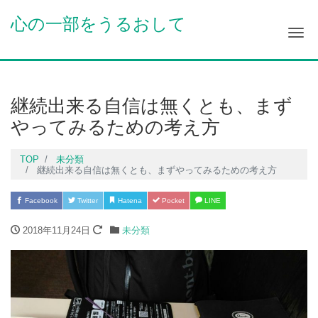
心の一部をうるおして
Me
継続出来る自信は無くとも、まず
やってみるための考え方
TOP
未分類
継続出来る自信は無くとも、まずやってみるための考え方
Facebook
Twitter
Hatena
Pocket
LINE
2018年11月24日
未分類