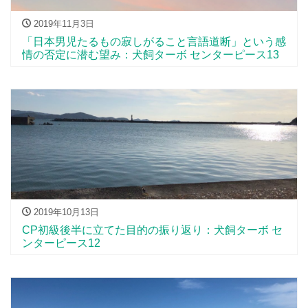
2019年11月3日
「日本男児たるもの寂しがること言語道断」という感
情の否定に潜む望み：犬飼ターボ センターピース13
2019年10月13日
CP初級後半に立てた目的の振り返り：犬飼ターボ セ
ンターピース12